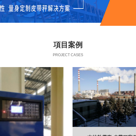
項目案例
PROJECT CASES