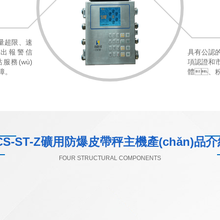
流量超限、速
)出報警信
具有公認
務(wù)
項認證和
障。
體、
CS-ST-Z礦用防爆皮帶秤主機產(chǎn)品
FOUR STRUCTURAL COMPONENTS