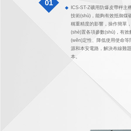
01
ICS-ST-Z礦用防爆皮帶秤主
技術(shù)，能夠有效抵御
稱重精度的影響，操作簡
(shè)置各項參數(shù)
(wěn)定性、降低使用
源和本安電路，解決布線難題
本。