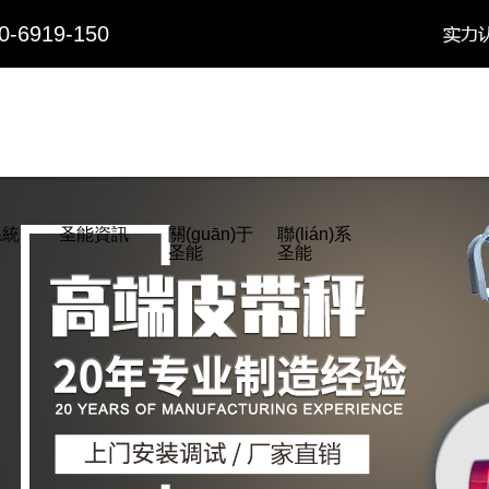
919-150
系統
圣能資訊
關(guān)于
聯(lián)系
圣能
圣能