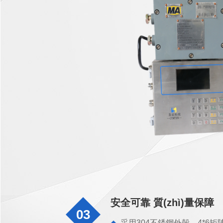
安全可靠 質(zhì)量保障
03
采用304不銹鋼外殼，4