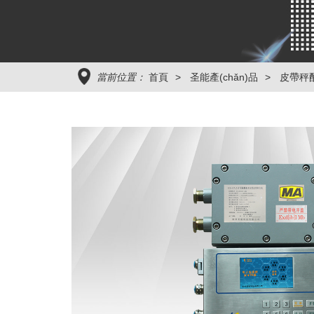
當前位置：
首頁
圣能產(chǎn)品
皮帶秤