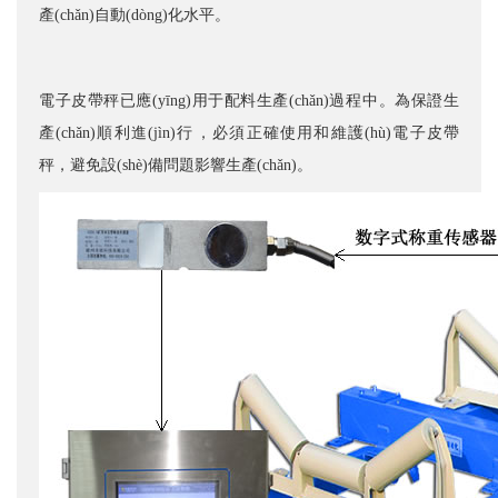
產(chǎn)自動(dòng)化水平。
電子皮帶秤已應(yīng)用于配料生產(chǎn)過程中。為保證生
產(chǎn)順利進(jìn)行，必須正確使用和維護(hù)電子皮帶
秤，避免設(shè)備問題影響生產(chǎn)。