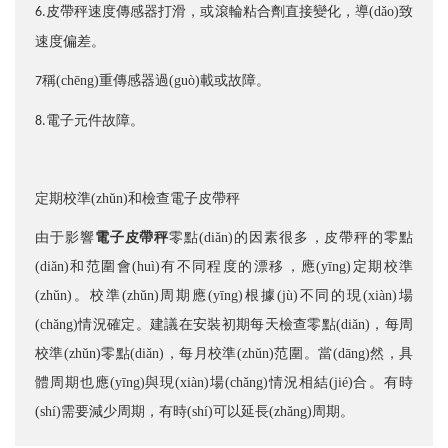
皮帶秤速度傳感器打滑，或滾輪粘合劑直接變化，導(dǎo)致
6.
速度偏差。
稱(chēng)重傳感器過(guò)載或故障。
7
電子元件故障。
8.
定期校準(zhǔn)和檢查電子皮帶秤
由于影響
電子
皮帶秤
零點(diǎn)的因素很多，皮帶秤的零點
(diǎn)和范圍會(huì)有不同程度的漂移，應(yīng)定期校準
(zhǔn)。校準(zhǔn)周期應(yīng)根據(jù)不同的現(xiàn)場
(chǎng)情況確定。建議在安裝初期每天檢查零點(diǎn)，每周
校準(zhǔn)零點(diǎn)，每月校準(zhǔn)范圍。當(dāng)然，具
體周期也應(yīng)與現(xiàn)場(chǎng)情況相結(jié)合。有時
(shí)需要減少周期，有時(shí)可以延長(zhǎng)周期。