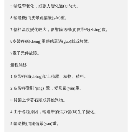
輸送帶老化，或張力變化過(guò)大。
5.
輸送機(jī)皮帶跑偏嚴(yán)重。
6.
物料溫度變化較大，影響輸送機(jī)皮帶長(zhǎng)度。
7.
皮帶秤稱(chēng)重傳感器過(guò)載或故障。
8
電子元件故障。
9
量程漂移
皮帶秤稱(chēng)架上積塵、積物、積料。
1.
皮帶秤受到?jīng)_擊，變形嚴(yán)重。
2.
貨架上卡著石頭或其他異物。
3.
由于各種原因，輸送帶的張力發(fā)生了變化。
4.
輸送機(jī)跑偏嚴(yán)重。
5.