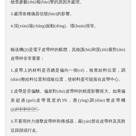
檢查參數(shù)報(bào)警的原因并處理。
處理各種儀器信號(hào)的影響。
3.
現(xiàn)場(chǎng)振動(dòng)、環(huán)境等。
4.
輸送機(jī)是電子皮帶秤的載體，其維護(hù)和質(zhì)量對(duì)
皮帶秤非常重要：
皮帶上的材料是否總是偏向一側(cè)，檢查給料位置，調
1.
(diào)整給料位置和擋板位置，使材料盡可能落在皮帶中心。
皮帶是否偏離。偏差對(duì)皮帶秤的精度影響很大。如果偏
2.
差超過(guò)皮帶寬度的
，應(yīng)調(diào)整皮帶機
5%
(jī)。
不要用外力撞擊皮帶秤和傳感器，嚴(yán)禁在皮帶秤及其附
3.
近踩踏或行走。