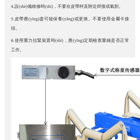
設(shè)備維修時(shí)，不要在皮帶秤及附近焊接或氣割。
4.
皮帶應(yīng)盡可能保養(yǎng)或更換。不要使用金屬卡接
5.
頭。
使用重力拉緊裝置時(shí)，應(yīng)定期檢查重錘是否正常
6.
工作。