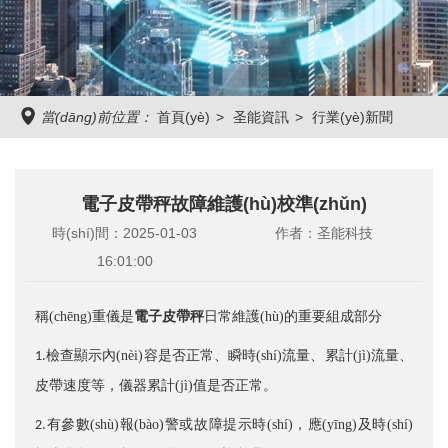
能
當(dāng)前位置：
首頁(yè)
圣能資訊
行業(yè)新聞
電子皮帶秤故障維護(hù)校準(zhǔn)
時(shí)間：2025-01-03
作者：圣能科技
16:01:00
稱(chēng)重儀是
電子皮帶秤
日常維護(hù)的重要組成部分
檢查顯示內(nèi)容是否正常、瞬時(shí)流量、累計(jì)流量、
1.
皮帶速度等，儀器累計(jì)值是否正常。
有參數(shù)報(bào)警或故障提示時(shí)，應(yīng)及時(shí)
2.