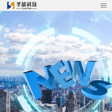
首
頁
圣能
(yè)
產
工
(chǎn)
程
工程
品
案
系統
圣
例
(tǒng)
能
關
資
(guān)
聯
訊
于圣
(lián)
能
系圣