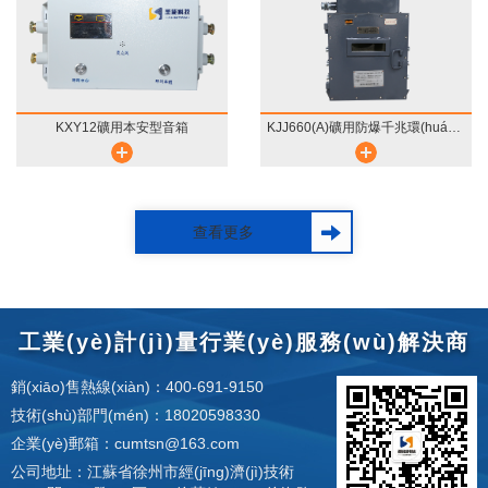
KXY12礦用本安型音箱
KJJ660(A)礦用防爆千兆環(huán)網(wǎng)交···
查看更多
工業(yè)計(jì)量行業(yè)服務(wù)解決商
銷(xiāo)售熱線(xiàn)：400-691-9150
技術(shù)部門(mén)：18020598330
企業(yè)郵箱：cumtsn@163.com
公司地址：江蘇省徐州市經(jīng)濟(jì)技術