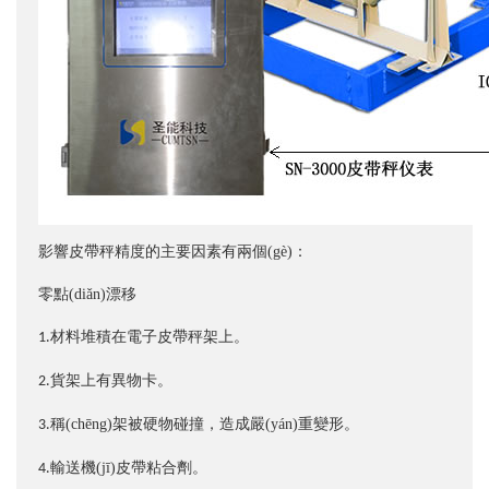
影響皮帶秤精度的主要因素有兩個(gè)：
零點(diǎn)漂移
材料堆積在電子皮帶秤架上。
1.
貨架上有異物卡。
2.
稱(chēng)架被硬物碰撞，造成嚴(yán)重變形。
3.
輸送機(jī)皮帶粘合劑。
4.