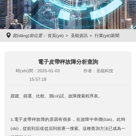
能
當(dāng)前位置：
首頁(yè)
圣能資訊
行業(yè)新聞
電子皮帶秤故障分析查詢
時(shí)間：2025-01-03
作者：圣能科技
15:57:18
跟蹤、篩選、比較、測(cè)試、故障搜索程序表。
電子皮帶秤故障的原因有很多，在故障中串聯(lián)。此時
1.
(shí)，從前到后或從后到前逐一搜索。這種查詢方法已成為一