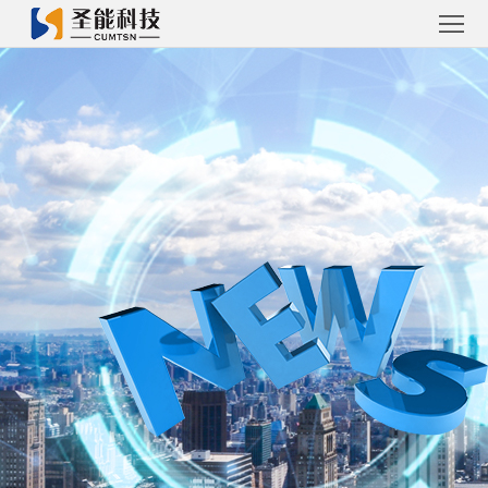
首
頁
圣能
(yè)
產
工
(chǎn)
程
工程
品
案
系統
圣
例
(tǒng)
能
關
資
(guān)
聯
訊
于圣
(lián)
能
系圣